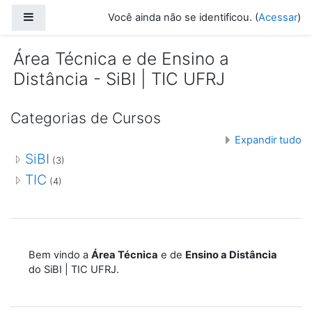
Ir para o conteúdo principal
Painel lateral
Você ainda não se identificou. (
Acessar
)
Área Técnica e de Ensino a
Distância - SiBI | TIC UFRJ
Categorias de Cursos
Expandir tudo
SiBI
(3)
TIC
(4)
Bem vindo a
Área Técnica
e de
Ensino a Distância
do SiBI | TIC UFRJ.