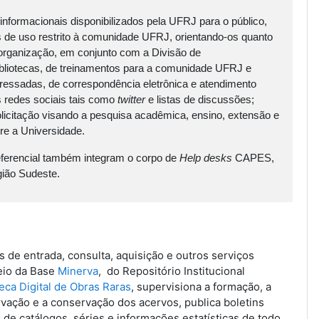
informacionais disponibilizados pela UFRJ para o público,
s de uso restrito à comunidade UFRJ, orientando-os quanto
organização, em conjunto com a Divisão de
bliotecas, de treinamentos para a comunidade UFRJ e
teressadas, de correspondência eletrônica e atendimento
as redes sociais tais como
twitter
e listas de discussões;
solicitação visando a pesquisa acadêmica, ensino, extensão e
re a Universidade.
erencial também integram o corpo de
Help desks
CAPES,
gião Sudeste.
s de entrada, consulta, aquisição e outros serviços
eio da Base
Minerva
, do Repositório Institucional
teca Digital de Obras Raras
, supervisiona a formação, a
vação e a conservação dos acervos, publica boletins
 de catálogos, séries e informações estatísticas de todo