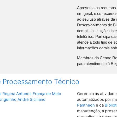
Apresenta os recursos 
em geral, e os recurso
ao seu uso através da 
Desenvolvimento de Bi
demais instituições in
telefônico. Participa d
atende a todo tipo de 
informações gerais sob
Membros do Centro Ref
para atendimento à Re
e Processamento Técnico
a Regina Antunes França de Melo
Gerencia as atividade
onguinho André Siciliano
automatizados por m
Pantheon
e da
Biblio
manutenção, a preser
normativos a respeito