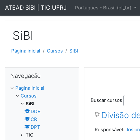
Ir para o conteúdo principal
ATEAD SiBI | TIC UFRJ
Português - Brasil ‎(pt_br)‎
SiBI
Página inicial
Cursos
SiBI
Pular Navegação
Navegação
Página inicial
Cursos
Buscar cursos
SiBI
DDB
Divisão d
CR
DPT
Responsável:
Josian
TIC