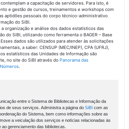
contemplam a capacitação de servidores. Para isto, é
ento e gestão de
cursos, treinamentos e workshops com
as aptidões pessoais do corpo técnico-administrativo
rmação do SiBI.
 a organização
e análise dos dados estatísticos das
ão do SiBI, utilizando como ferramenta o BAGER – Base
 Esses dados são utilizados para atender
às solicitações
rnamentais, a saber: CENSUP (MEC/INEP), CPA (UFRJ),
os estatísticos das Unidades de Informação são
e, no site do SiBI através do
Panorama das
 Números
.
nicação entre o Sistema de Bibliotecas e Informação da
ios de seus serviços. Administra a página do
S
i
BI
com as
oordenação do Sistema, bem como informações sobre as
omove a veiculação dos serviços e notícias relacionadas às
e ao gerenciamento das bibliotecas.