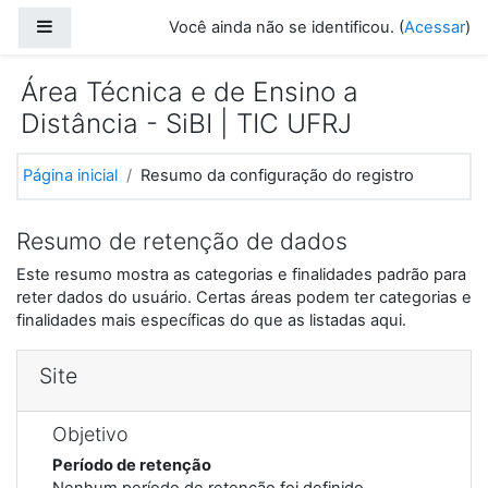
Ir para o conteúdo principal
Painel lateral
Você ainda não se identificou. (
Acessar
)
Área Técnica e de Ensino a
Distância - SiBI | TIC UFRJ
Página inicial
Resumo da configuração do registro
Resumo de retenção de dados
Este resumo mostra as categorias e finalidades padrão para
reter dados do usuário. Certas áreas podem ter categorias e
finalidades mais específicas do que as listadas aqui.
Site
Objetivo
Período de retenção
Nenhum período de retenção foi definido