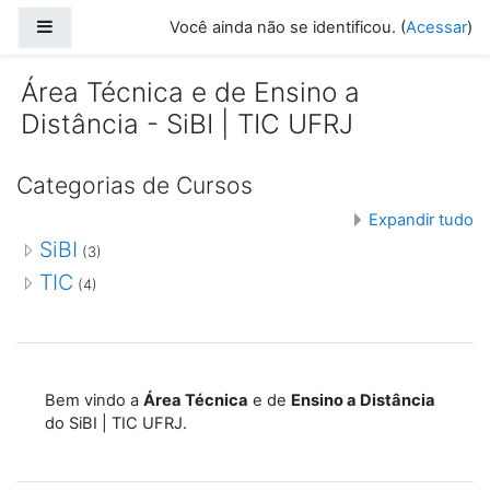
Ir para o conteúdo principal
Painel lateral
Você ainda não se identificou. (
Acessar
)
Área Técnica e de Ensino a
Distância - SiBI | TIC UFRJ
Categorias de Cursos
Expandir tudo
SiBI
(3)
TIC
(4)
Bem vindo a
Área Técnica
e de
Ensino a Distância
do SiBI | TIC UFRJ.