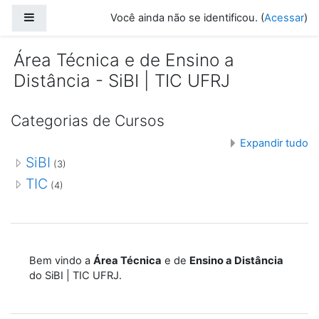
Ir para o conteúdo principal
Painel lateral
Você ainda não se identificou. (
Acessar
)
Área Técnica e de Ensino a
Distância - SiBI | TIC UFRJ
Categorias de Cursos
Expandir tudo
SiBI
(3)
TIC
(4)
Bem vindo a
Área Técnica
e de
Ensino a Distância
do SiBI | TIC UFRJ.