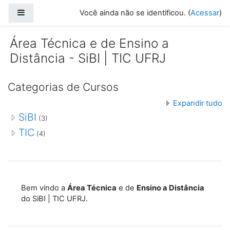
Ir para o conteúdo principal
Painel lateral
Você ainda não se identificou. (
Acessar
)
Área Técnica e de Ensino a
Distância - SiBI | TIC UFRJ
Categorias de Cursos
Expandir tudo
SiBI
(3)
TIC
(4)
Bem vindo a
Área Técnica
e de
Ensino a Distância
do SiBI | TIC UFRJ.