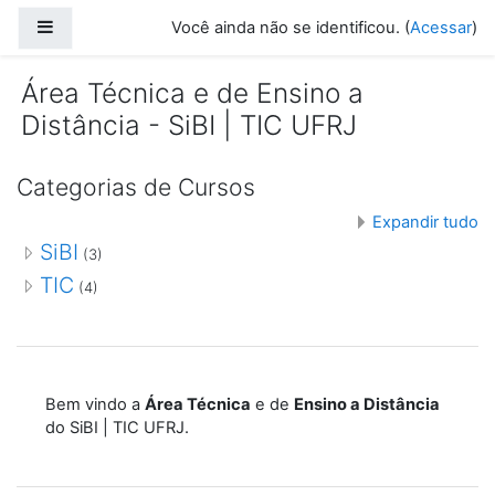
Ir para o conteúdo principal
Painel lateral
Você ainda não se identificou. (
Acessar
)
Área Técnica e de Ensino a
Distância - SiBI | TIC UFRJ
Categorias de Cursos
Expandir tudo
SiBI
(3)
TIC
(4)
Bem vindo a
Área Técnica
e de
Ensino a Distância
do SiBI | TIC UFRJ.