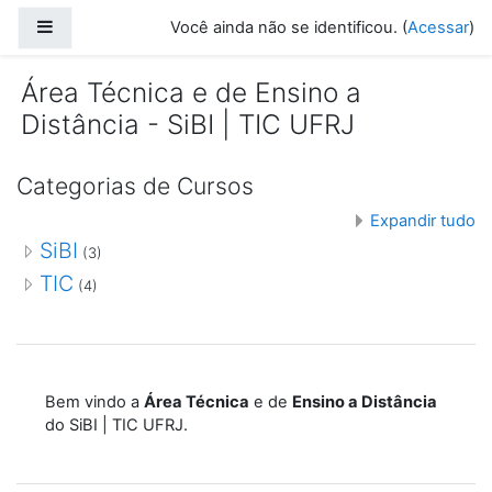
Ir para o conteúdo principal
Painel lateral
Você ainda não se identificou. (
Acessar
)
Área Técnica e de Ensino a
Distância - SiBI | TIC UFRJ
Categorias de Cursos
Expandir tudo
SiBI
(3)
TIC
(4)
Bem vindo a
Área Técnica
e de
Ensino a Distância
do SiBI | TIC UFRJ.