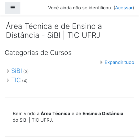
Ir para o conteúdo principal
Painel lateral
Você ainda não se identificou. (
Acessar
)
Área Técnica e de Ensino a
Distância - SiBI | TIC UFRJ
Categorias de Cursos
Expandir tudo
SiBI
(3)
TIC
(4)
Bem vindo a
Área Técnica
e de
Ensino a Distância
do SiBI | TIC UFRJ.