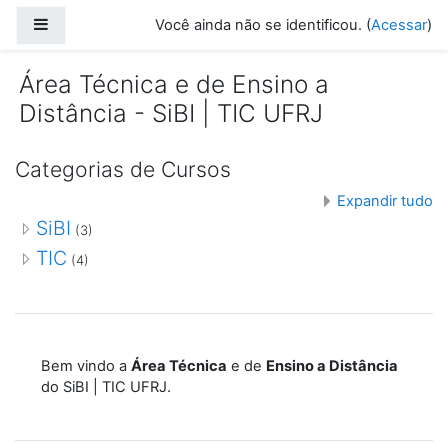
Ir para o conteúdo principal
Painel lateral
Você ainda não se identificou. (
Acessar
)
Área Técnica e de Ensino a
Distância - SiBI | TIC UFRJ
Categorias de Cursos
Expandir tudo
SiBI
(3)
TIC
(4)
Bem vindo a
Área Técnica
e de
Ensino a Distância
do SiBI | TIC UFRJ.