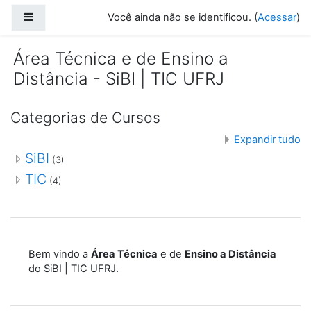
Ir para o conteúdo principal
Painel lateral
Você ainda não se identificou. (
Acessar
)
Área Técnica e de Ensino a
Distância - SiBI | TIC UFRJ
Categorias de Cursos
Expandir tudo
SiBI
(3)
TIC
(4)
Bem vindo a
Área Técnica
e de
Ensino a Distância
do SiBI | TIC UFRJ.