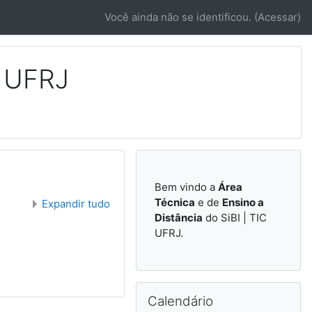
Você ainda não se identificou. (
Acessar
)
C UFRJ
Bem vindo a
Área
Técnica
e de
Ensino a
Expandir tudo
Distância
do SiBI | TIC
UFRJ.
Pular Calendário
Calendário