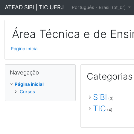
Ir para o conteúdo principal
ATEAD SiBI | TIC UFRJ
Português - Brasil ‎(pt_br)‎
Área Técnica e de Ensin
Página inicial
Pular Navegação
Navegação
Categorias
Página inicial
Cursos
SiBI
(3)
TIC
(4)