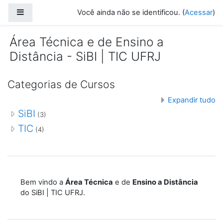
Ir para o conteúdo principal
Painel lateral
Você ainda não se identificou. (
Acessar
)
Área Técnica e de Ensino a
Distância - SiBI | TIC UFRJ
Categorias de Cursos
Expandir tudo
SiBI
(3)
TIC
(4)
Bem vindo a
Área Técnica
e de
Ensino a Distância
do SiBI | TIC UFRJ.