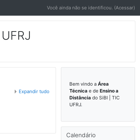
Você ainda não se identificou. (
Acessar
)
C UFRJ
Bem vindo a
Área
Técnica
e de
Ensino a
Expandir tudo
Distância
do SiBI | TIC
UFRJ.
Pular Calendário
Calendário