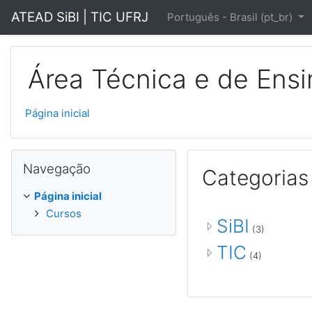
Ir para o conteúdo principal
ATEAD SiBI | TIC UFRJ
Português - Brasil ‎(pt_br)‎
Área Técnica e de Ensin
Página inicial
Pular Navegação
Navegação
Categorias
Página inicial
Cursos
SiBI
(3)
TIC
(4)