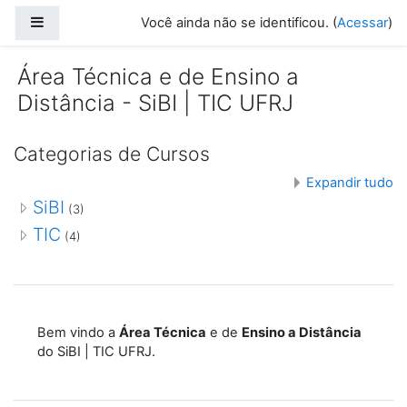
Ir para o conteúdo principal
Painel lateral
Você ainda não se identificou. (
Acessar
)
Área Técnica e de Ensino a
Distância - SiBI | TIC UFRJ
Categorias de Cursos
Expandir tudo
SiBI
(3)
TIC
(4)
Bem vindo a
Área Técnica
e de
Ensino a Distância
do SiBI | TIC UFRJ.