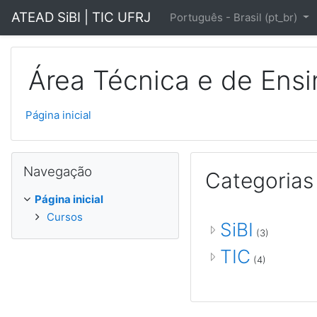
Ir para o conteúdo principal
ATEAD SiBI | TIC UFRJ
Português - Brasil ‎(pt_br)‎
Área Técnica e de Ensin
Página inicial
Pular Navegação
Navegação
Categorias
Página inicial
Cursos
SiBI
(3)
TIC
(4)