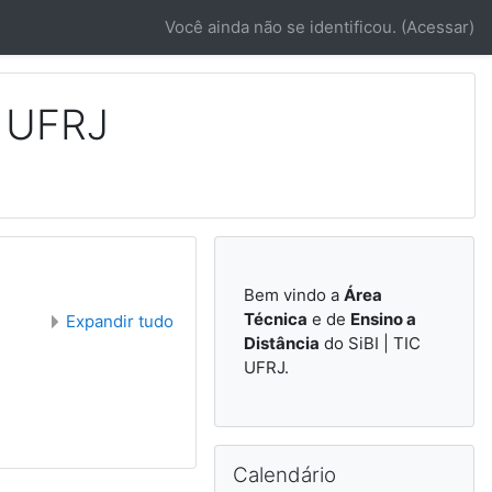
Você ainda não se identificou. (
Acessar
)
C UFRJ
Bem vindo a
Área
Técnica
e de
Ensino a
Expandir tudo
Distância
do SiBI | TIC
UFRJ.
Pular Calendário
Calendário