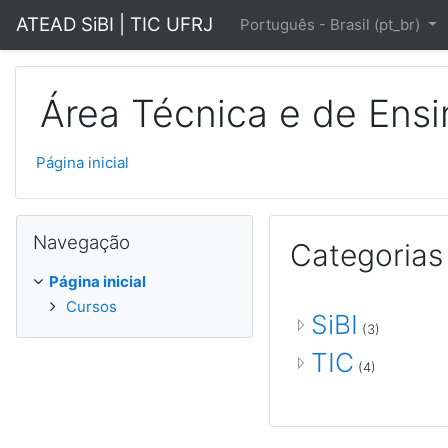
Ir para o conteúdo principal
ATEAD SiBI | TIC UFRJ
Português - Brasil ‎(pt_br)‎
Área Técnica e de Ensin
Página inicial
Pular Navegação
Navegação
Categorias
Página inicial
Cursos
SiBI
(3)
TIC
(4)