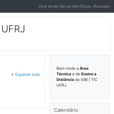
Você ainda não se identificou. (
Acessar
)
C UFRJ
Bem vindo a
Área
Técnica
e de
Ensino a
Expandir tudo
Distância
do SiBI | TIC
UFRJ.
Pular Calendário
Calendário